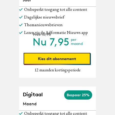
Onbeperkt toegang tot alle content
Dagelijkse nieuwsbrief
Themanieuwsbrieven
Lezen via de Adformatie Nieuws app
Was 10,95
Nu
7,95
per
maand
Kies dit abonnement
12 maanden kortingsperiode
Digitaal
Bespaar 25%
Maand
Onbeperkt toegang tot alle content