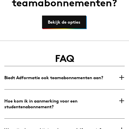
teamabonnementen?
Bekijk de opties
FAQ
Biedt Adformatie ook teamabonnementen aan?
Jazeker! Wij bieden diverse teamabonnementen aan. Je
kunt
hier
meer informatie vinden.
Hoe kom ik in aanmerking voor een
studentenabonnement?
Studenten die een relevante HBO of Universitaire opleiding
volgen komen in aanmerking voor een
studentenabonnement. Tarief: € 49,- per jaar (excl. BTW).