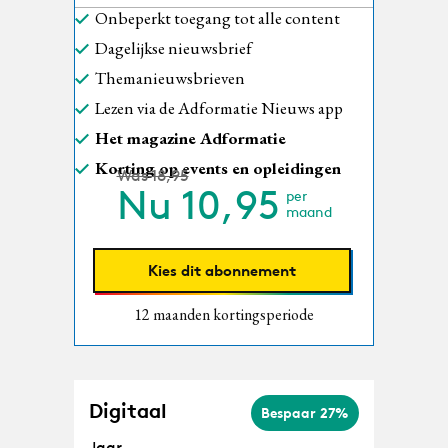
Onbeperkt toegang tot alle content
Dagelijkse nieuwsbrief
Themanieuwsbrieven
Lezen via de Adformatie Nieuws app
Het magazine Adformatie
Korting op events en opleidingen
Was 18,95
Nu
10,95
per
maand
Kies dit abonnement
12 maanden kortingsperiode
Digitaal
Bespaar 27%
Jaar