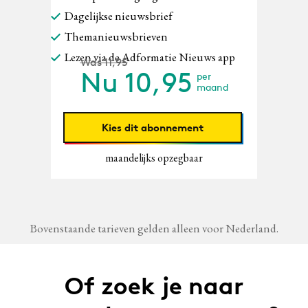
Dagelijkse nieuwsbrief
Themanieuwsbrieven
Lezen via de Adformatie Nieuws app
Was 11,95
Nu
10,95
per
maand
Kies dit abonnement
maandelijks opzegbaar
Bovenstaande tarieven gelden alleen voor Nederland.
Of zoek je naar